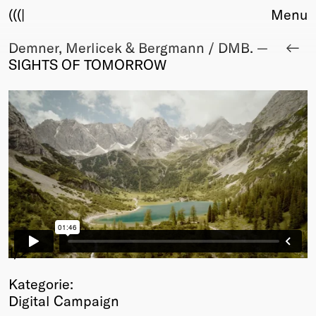
(((|
Menu
Demner, Merlicek & Bergmann / DMB. —
About
SIGHTS OF TOMORROW
Club
Award
Sponsors
Fair Work
TBD
Events
Upcoming
Past
Membership
Info
1
/2
Members
Kategorie:
Young Creatives
Digital Campaign
Friends of Creativity