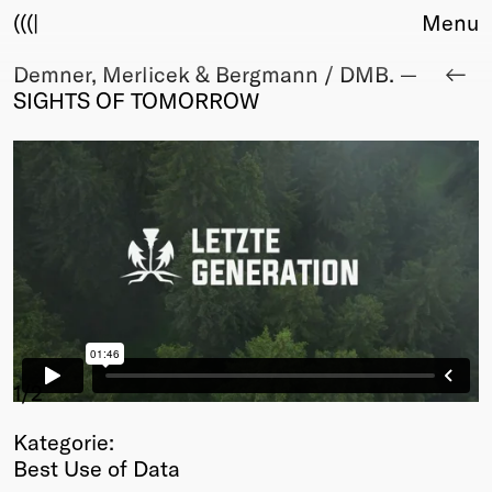
(((|
Menu
Demner, Merlicek & Bergmann / DMB. —
About
SIGHTS OF TOMORROW
Club
Award
Sponsors
Fair Work
TBD
Events
Upcoming
Past
Membership
Info
1
/2
Members
Kategorie:
Young Creatives
Best Use of Data
Friends of Creativity