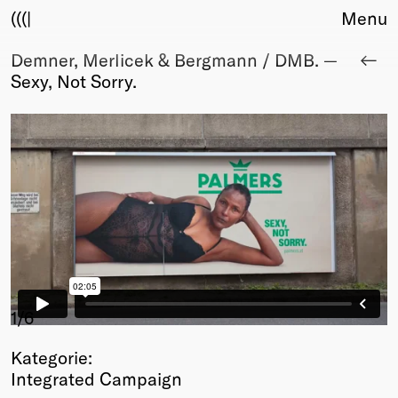
(((|
Menu
Demner, Merlicek & Bergmann / DMB. —
About
Sexy, Not Sorry.
Club
Award
Sponsors
Fair Work
TBD
Events
Upcoming
Past
Membership
Info
1
/6
Members
Kategorie:
Young Creatives
Integrated Campaign
Friends of Creativity