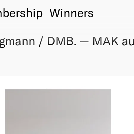
bership
Winners
rgmann / DMB. — MAK au