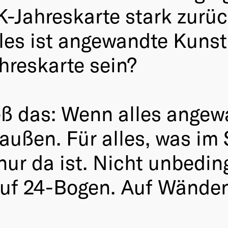
-Jahreskarte stark zurüc
lles ist angewandte Kun
ahreskarte sein?
eß das: Wenn alles angewa
raußen. Für alles, was im 
ur da ist. Nicht unbeding
 auf 24-Bogen. Auf Wänden