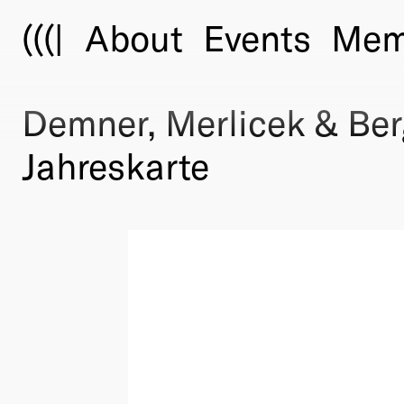
(((|
About
Events
Mem
Demner, Merlicek & Be
Jahreskarte