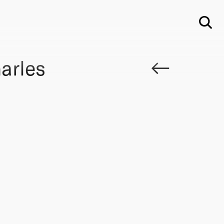
Su
arles