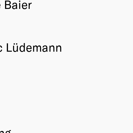
e Baier
rc Lüdemann
ng