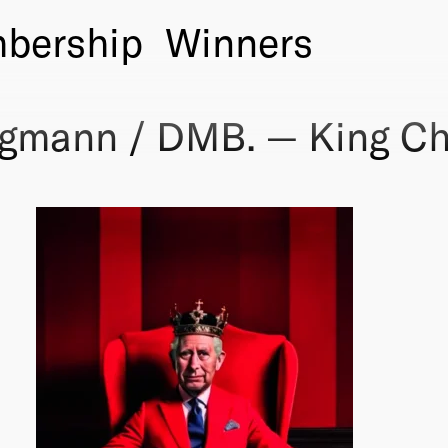
bership
Winners
rgmann / DMB. — King Ch