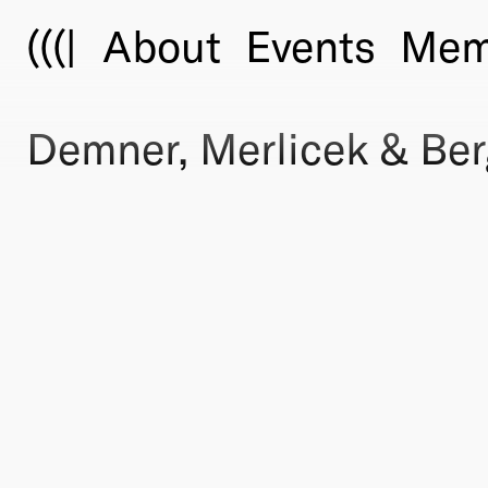
(((|
About
Events
Mem
Demner, Merlicek & Be