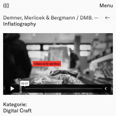
(((|
Menu
Demner, Merlicek & Bergmann / DMB. —
About
Inflatiography
Club
Award
Sponsors
Fair Work
TBD
Events
Upcoming
Past
Membership
Info
1
/9
Members
Kategorie:
Young Creatives
Digital Craft
Friends of Creativity