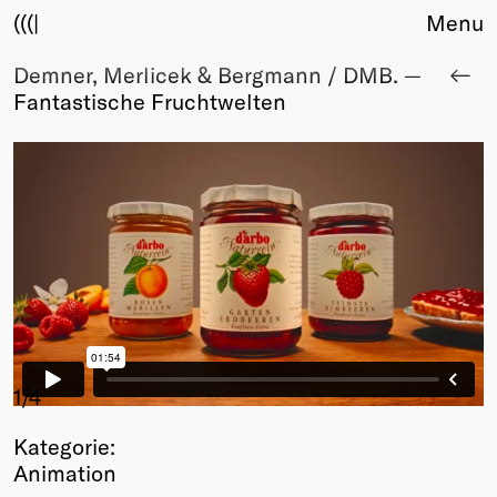
(((|
Menu
Demner, Merlicek & Bergmann / DMB. —
About
Fantastische Fruchtwelten
Club
Award
Sponsors
Fair Work
TBD
Events
Upcoming
Past
Membership
Info
1
/4
Members
Kategorie:
Young Creatives
Animation
Friends of Creativity