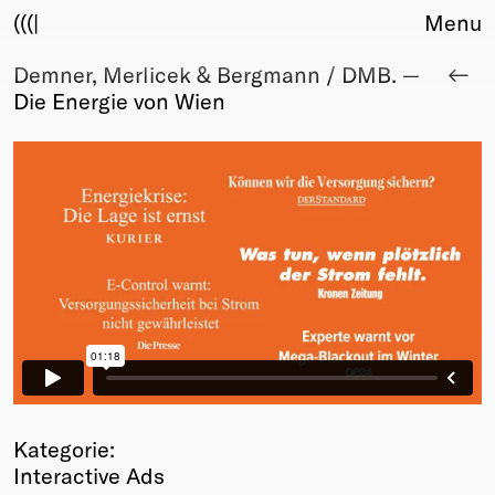
(((|
Menu
Demner, Merlicek & Bergmann / DMB. —
About
Die Energie von Wien
Club
Award
Sponsors
Fair Work
TBD
Events
Upcoming
Past
Membership
Info
Members
Young Creatives
Kategorie:
Friends of Creativity
Interactive Ads