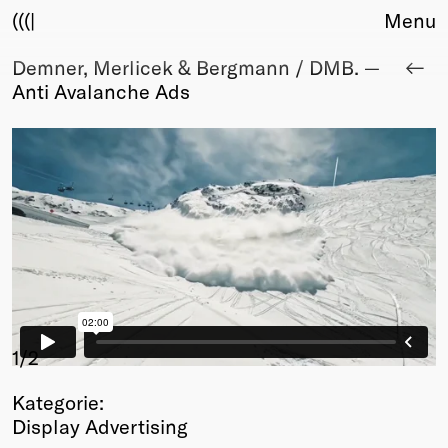
(((|
Menu
Demner, Merlicek & Bergmann / DMB. —
About
Anti Avalanche Ads
Club
Award
Sponsors
Fair Work
TBD
Events
Upcoming
Past
Membership
Info
1
/2
Members
Kategorie:
Young Creatives
Display Advertising
Friends of Creativity