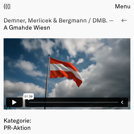
(((|
Menu
Demner, Merlicek & Bergmann / DMB. —
About
A Gmahde Wiesn
Club
Award
Sponsors
Fair Work
TBD
Events
Upcoming
Past
Membership
Info
1
/1
Members
Kategorie:
Young Creatives
PR-Aktion
Friends of Creativity