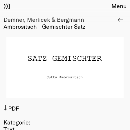
(((|
Menu
Demner, Merlicek & Bergmann —
About
Ambrositsch - Gemischter Satz
Club
Award
Sponsors
Fair Work
TBD
Events
Upcoming
Past
Membership
Info
PDF
Members
Young Creatives
Kategorie:
Friends of Creativity
Text