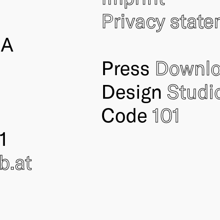
Privacy stat
IA
Press
Downl
Design
Studi
Code
101
1
ub
.at