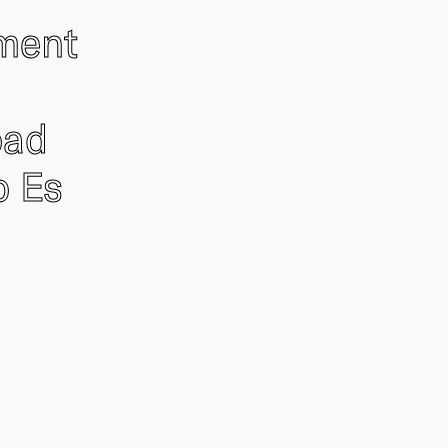
ement
oad
o Es