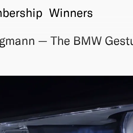
bership
Winners
rgmann — The BMW Gestu