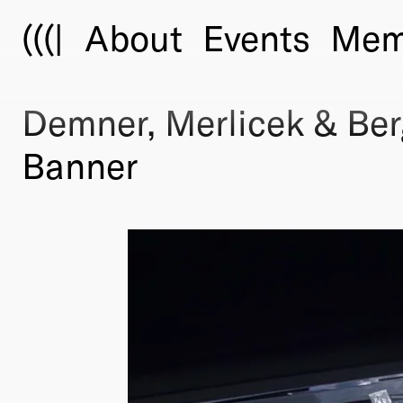
(((|
About
Events
Mem
Demner, Merlicek & Be
Banner