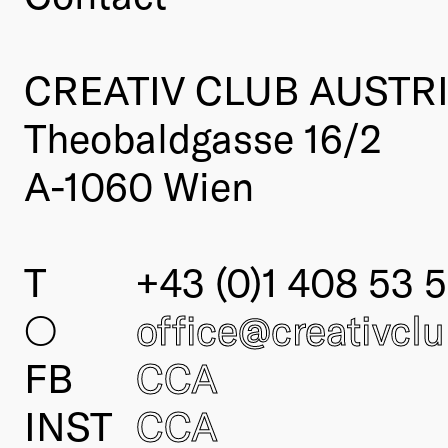
CREATIV CLUB AUSTR
Theobaldgasse 16/2
A-1060 Wien
T
+43 (0)1 408 53 5
○
office@creativcl
FB
CCA
INST
CCA