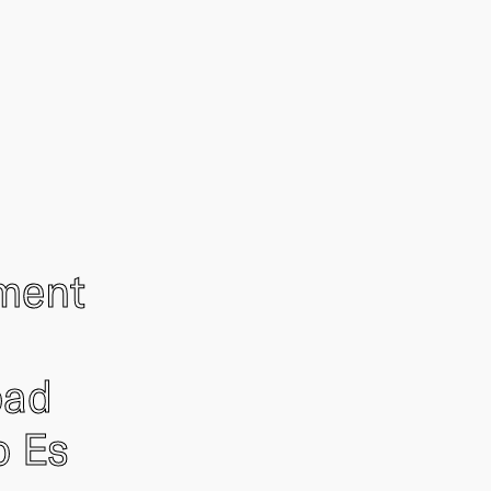
ement
oad
o Es