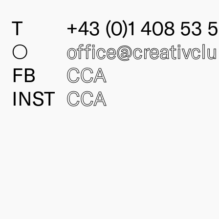
T
+43 (0)1 408 53 5
○
office@creativcl
FB
CCA
INST
CCA