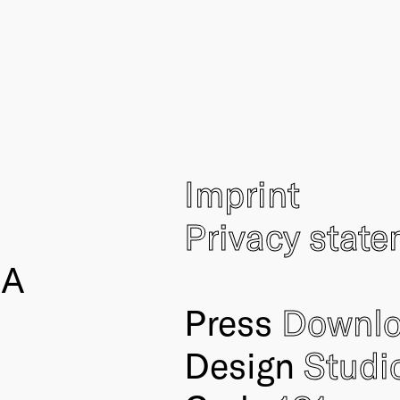
Imprint
Privacy stat
IA
Press
Downl
Design
Studi