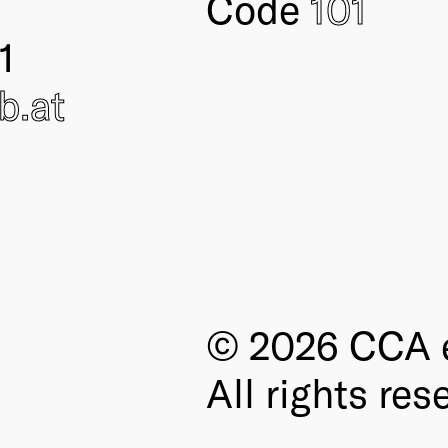
Code
101
1
ub
.at
© 2026 CCA e
All rights res