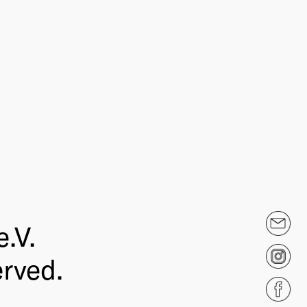
.V.
erved.