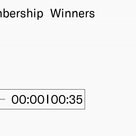
bership
Winners
00:00
00:35