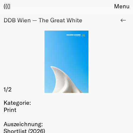
(((|
Menu
DDB Wien — The Great White
About
Club
Award
Sponsors
Fair Work
TBD
Events
Upcoming
Past
1
/2
Membership
Kategorie:
Info
Print
Members
Young Creatives
Auszeichnung:
Friends of Creativity
Shortlist (2026)