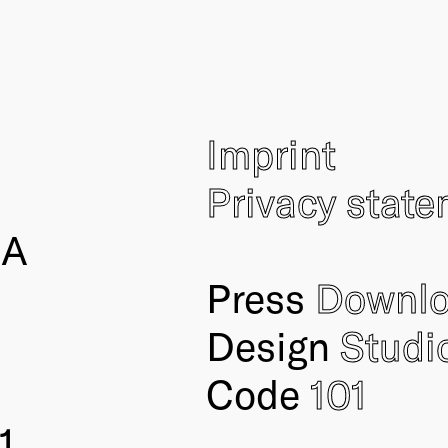
Imprint
Privacy stat
IA
Press
Downl
Design
Studi
Code
101
1