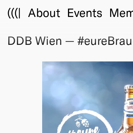
(((|
About
Events
Mem
DDB Wien — #eureBrau