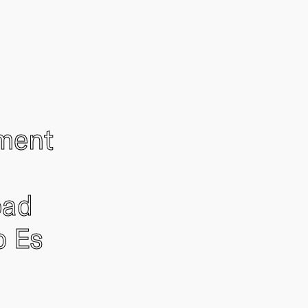
ement
oad
o Es