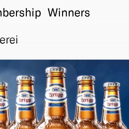
bership
Winners
erei