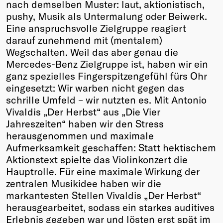
nach demselben Muster: laut, aktionistisch,
Winners
pushy, Musik als Untermalung oder Beiwerk.
2026
Eine anspruchsvolle Zielgruppe reagiert
Past
darauf zunehmend mit (mentalem)
Annual
Wegschalten. Weil das aber genau die
Mercedes-Benz Zielgruppe ist, haben wir ein
ganz spezielles Fingerspitzengefühl fürs Ohr
eingesetzt: Wir warben nicht gegen das
schrille Umfeld – wir nutzten es. Mit Antonio
Vivaldis „Der Herbst“ aus „Die Vier
Jahreszeiten“ haben wir den Stress
herausgenommen und maximale
Aufmerksamkeit geschaffen: Statt hektischem
Aktionstext spielte das Violinkonzert die
Hauptrolle. Für eine maximale Wirkung der
zentralen Musikidee haben wir die
markantesten Stellen Vivaldis „Der Herbst“
herausgearbeitet, sodass ein starkes auditives
Erlebnis gegeben war und lösten erst spät im