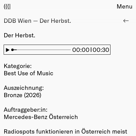
(((|
Menu
DDB Wien — Der Herbst.
About
Club
Der Herbst.
Award
Sponsors
00:00
00:30
Fair Work
TBD
Kategorie:
Events
Best Use of Music
Upcoming
Past
Auszeichnung:
Bronze (2026)
Membership
Info
Auftraggeber:in:
Members
Mercedes-Benz Österreich
Young Creatives
Friends of Creativity
Radiospots funktionieren in Österreich meist