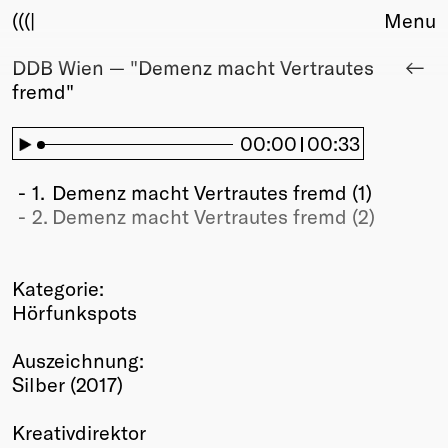
(((|
Menu
DDB Wien — "Demenz macht Vertrautes
About
fremd"
Club
Award
Sponsors
00:00
00:33
Fair Work
TBD
1.
Demenz macht Vertrautes fremd (1)
2.
Demenz macht Vertrautes fremd (2)
Events
Upcoming
Past
Kategorie:
Hörfunkspots
Membership
Info
Auszeichnung:
Members
Silber (2017)
Young Creatives
Friends of Creativity
Kreativdirektor