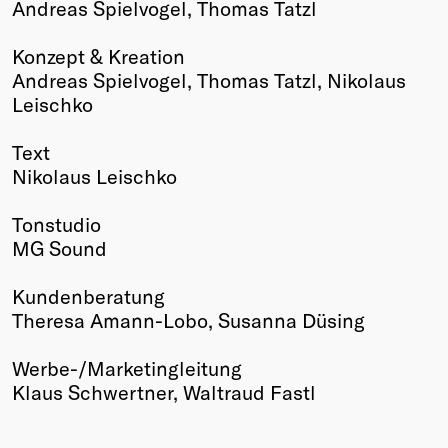
Andreas Spielvogel, Thomas Tatzl
Winners
2026
Konzept & Kreation
Past
Andreas Spielvogel, Thomas Tatzl, Nikolaus
Annual
Leischko
Text
Nikolaus Leischko
Tonstudio
MG Sound
Kundenberatung
Theresa Amann-Lobo, Susanna Düsing
Werbe-/Marketingleitung
Klaus Schwertner, Waltraud Fastl