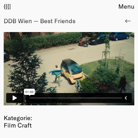
(((|
Menu
DDB Wien — Best Friends
About
Club
Award
Sponsors
Fair Work
TBD
Events
Upcoming
Past
Membership
Info
Members
Kategorie:
Young Creatives
Film Craft
Friends of Creativity