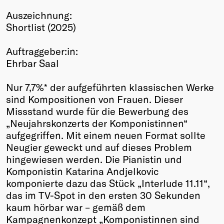
Winners
Auszeichnung:
2026
Shortlist (2025)
Past
Annual
Auftraggeber:in:
Ehrbar Saal
Nur 7,7%* der aufgeführten klassischen Werke
sind Kompositionen von Frauen. Dieser
Missstand wurde für die Bewerbung des
„Neujahrskonzerts der Komponistinnen“
aufgegriffen. Mit einem neuen Format sollte
Neugier geweckt und auf dieses Problem
hingewiesen werden. Die Pianistin und
Komponistin Katarina Andjelkovic
komponierte dazu das Stück „Interlude 11.11“,
das im TV-Spot in den ersten 30 Sekunden
kaum hörbar war – gemäß dem
Kampagnenkonzept „Komponistinnen sind