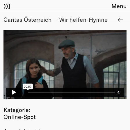
(((|
Menu
Caritas Österreich — Wir helfen-Hymne
About
Club
Award
Sponsors
Fair Work
TBD
Events
Upcoming
Past
Membership
1
/3
Info
Kategorie:
Members
Online-Spot
Young Creatives
Friends of Creativity