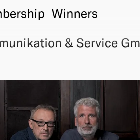
bership
Winners
mmunikation & Service G