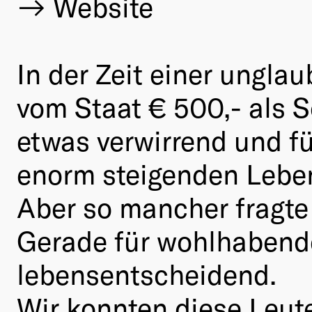
Website
In der Zeit einer ungla
vom Staat € 500,- als S
etwas verwirrend und fü
enorm steigenden Leben
Aber so mancher fragte 
Gerade für wohlhabende
lebensentscheidend.
Wir konnten diese Leut