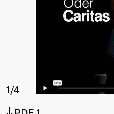
1
/4
PDF 1