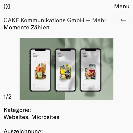
(((|
Menu
CAKE Kommunikations GmbH — Mehr
About
Momente Zählen
Club
Award
Sponsors
Fair Work
TBD
Events
Upcoming
Past
1
/2
Membership
Info
Kategorie:
Members
Websites, Microsites
Young Creatives
Friends of Creativity
Auszeichnung: