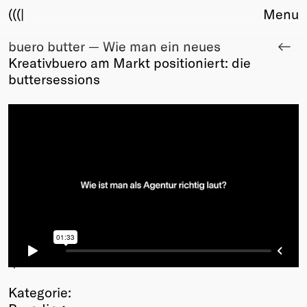
(((|
Menu
buero butter — Wie man ein neues
About
Kreativbuero am Markt positioniert: die
Club
buttersessions
Award
Sponsors
Fair Work
TBD
Events
Upcoming
Past
Membership
Info
Members
1
/12
Young Creatives
Kategorie:
Friends of Creativity