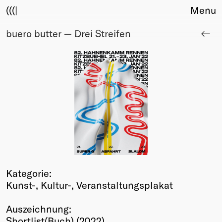
(((|
Menu
buero butter — Drei Streifen
About
Club
Award
Sponsors
Fair Work
TBD
Events
Upcoming
Past
Membership
Kategorie:
Info
Kunst-, Kultur-, Veranstaltungsplakat
Members
Young Creatives
Auszeichnung:
Friends of Creativity
Shortlist(Buch) (2022)