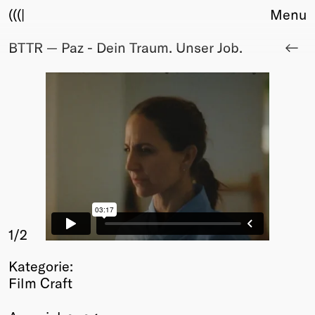
(((|
Menu
BTTR — Paz - Dein Traum. Unser Job.
About
Club
Award
Sponsors
Fair Work
TBD
Events
Upcoming
Past
Membership
1
/2
Info
Kategorie:
Members
Film Craft
Young Creatives
Friends of Creativity