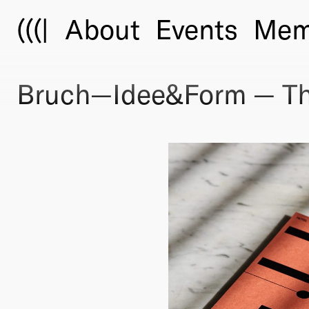
(((|
About
Events
Mem
Bruch—Idee&Form — Th