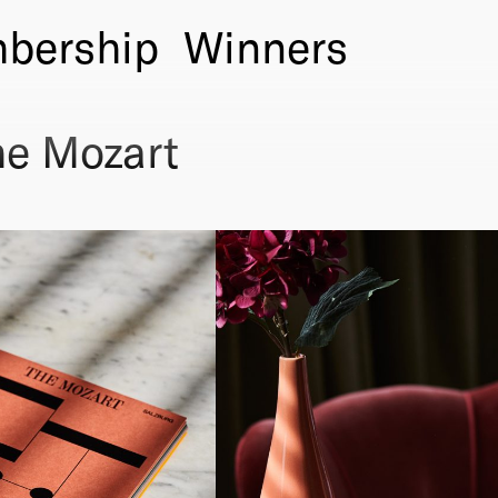
bership
Winners
e Mozart