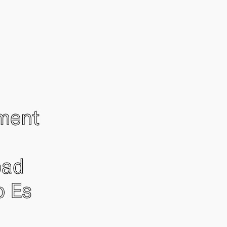
ement
oad
o Es