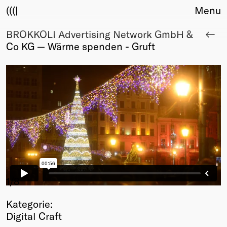
(((|
Menu
BROKKOLI Advertising Network GmbH &
About
Co KG — Wärme spenden - Gruft
Club
Award
Sponsors
Fair Work
TBD
Events
Upcoming
Past
Membership
Info
1
/8
Members
Kategorie:
Young Creatives
Digital Craft
Friends of Creativity