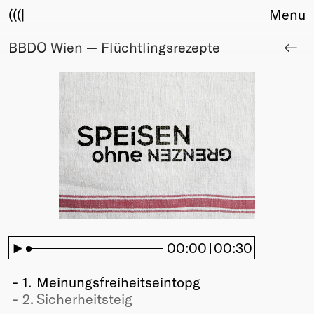
(((|
Menu
BBDO Wien — Flüchtlingsrezepte
About
Club
Award
Sponsors
Fair Work
TBD
Events
Upcoming
Past
Membership
00:00
00:30
Info
Members
1.
Meinungsfreiheitseintopg
Young Creatives
2.
Sicherheitsteig
Friends of Creativity