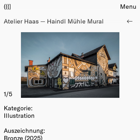
(((|
Menu
Atelier Haas — Haindl Mühle Mural
About
Club
Award
Sponsors
Fair Work
TBD
Events
Upcoming
Past
1
/5
Membership
Kategorie:
Info
Illustration
Members
Young Creatives
Auszeichnung:
Friends of Creativity
Bronze (2025)