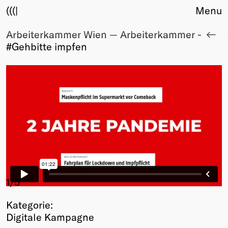
(((|
Menu
Arbeiterkammer Wien — Arbeiterkammer -
About
#Gehbitte impfen
Club
Award
Sponsors
Fair Work
TBD
Events
Upcoming
Past
Membership
Info
1
/5
Members
Kategorie:
Young Creatives
Digitale Kampagne
Friends of Creativity