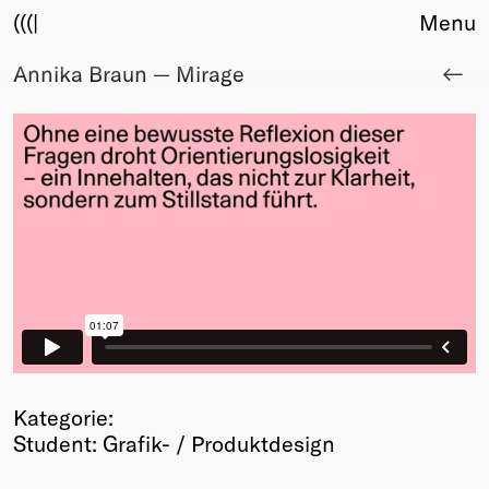
(((|
Menu
Annika Braun — Mirage
About
Club
Award
Sponsors
Fair Work
TBD
Events
Upcoming
Past
Membership
Info
Members
Kategorie:
Young Creatives
Student: Grafik- / Produktdesign
Friends of Creativity