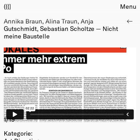
(((|
Menu
Annika Braun, Alina Traun, Anja
About
Gutschmidt, Sebastian Scholtze — Nicht
Club
meine Baustelle
Award
Sponsors
Fair Work
TBD
Events
Upcoming
Past
Membership
Info
Members
1
/19
Young Creatives
Kategorie:
Friends of Creativity