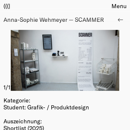
(((|
Menu
Anna-Sophie Wehmeyer — SCAMMER
About
Club
Award
Sponsors
Fair Work
TBD
Events
Upcoming
Past
1
/11
Membership
Kategorie:
Info
Student: Grafik- / Produktdesign
Members
Young Creatives
Auszeichnung:
Friends of Creativity
Shortlist (2025)