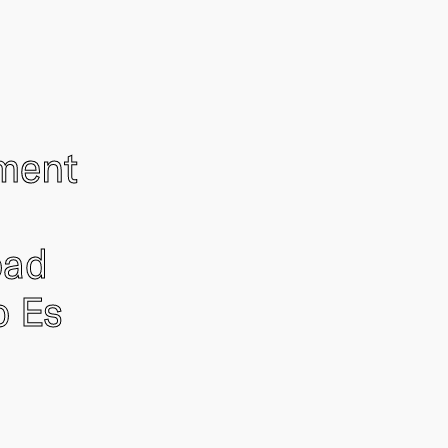
ement
oad
o Es