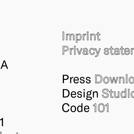
Imprint
Privacy stat
IA
Press
Downl
Design
Studi
Code
101
1