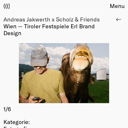
(((|
Menu
Andreas Jakwerth x Scholz & Friends
About
Wien — Tiroler Festspiele Erl Brand
Club
Design
Award
Sponsors
Fair Work
TBD
Events
Upcoming
Past
Membership
Info
Members
1
/6
Young Creatives
Kategorie:
Friends of Creativity