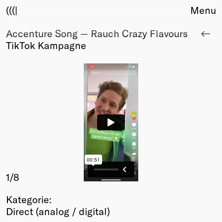
(((|
Menu
Accenture Song — Rauch Crazy Flavours
About
TikTok Kampagne
Club
Award
Sponsors
Fair Work
TBD
Events
Upcoming
Past
Membership
Info
1
/8
Members
Kategorie:
Young Creatives
Direct (analog / digital)
Friends of Creativity