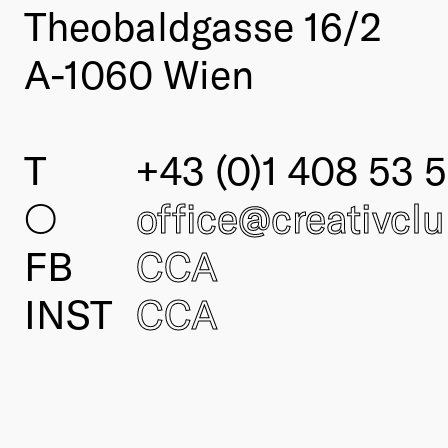
Theobaldgasse 16/2
A-1060 Wien
T
+43 (0)1 408 53 5
○
office@creativcl
FB
CCA
INST
CCA