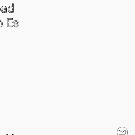
oad
o Es