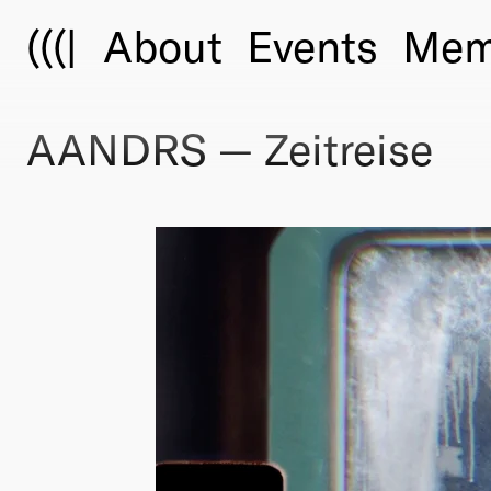
(((|
About
Events
Mem
AANDRS — Zeitreise