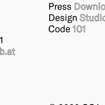
Press
Downl
Design
Studi
Code
101
1
ub
.at