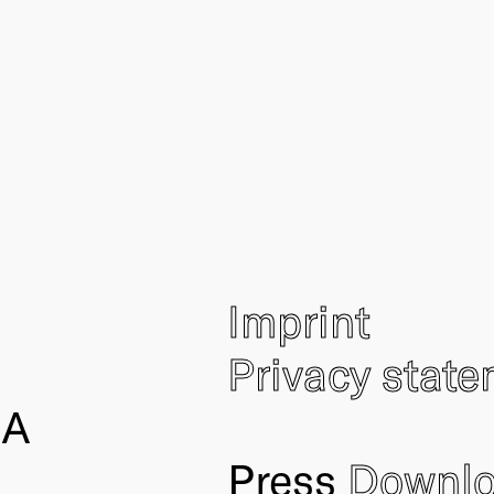
Imprint
Privacy stat
IA
Press
Downl