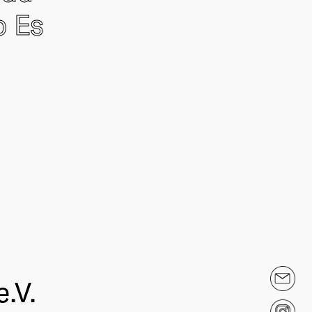
o Es
.V.