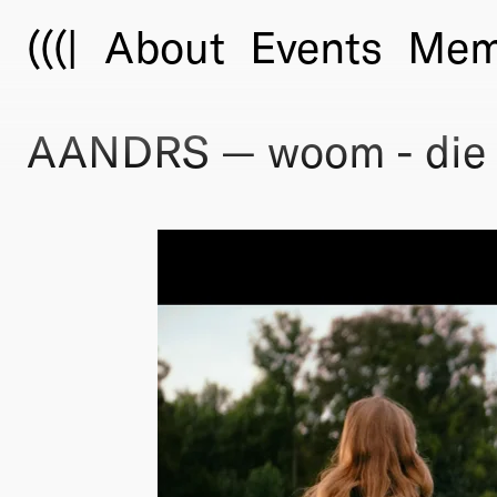
(((|
About
Events
Mem
AANDRS — woom - die