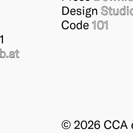
Design
Studi
Code
101
1
ub
.at
© 2026 CCA e