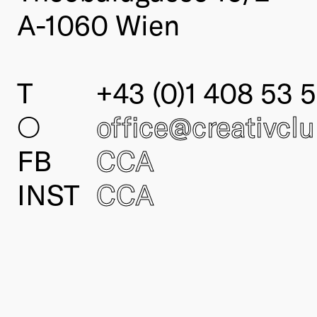
A-1060 Wien
T
+43 (0)1 408 53 5
○
office@creativcl
FB
CCA
INST
CCA