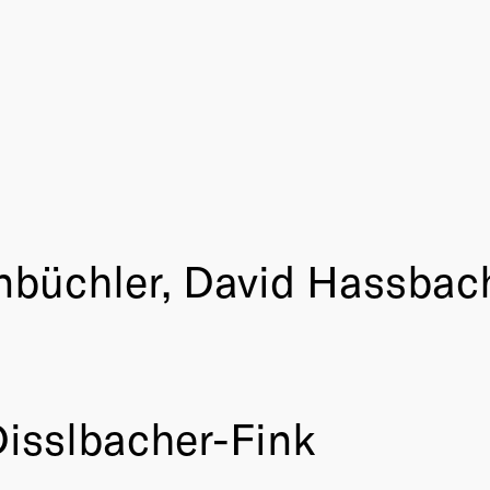
nbüchler, David Hassbac
isslbacher-Fink