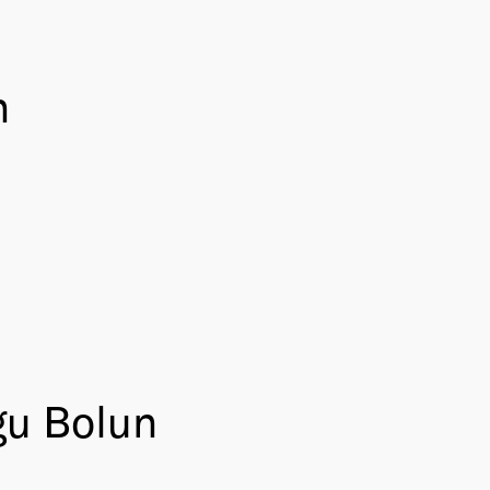
n
gu Bolun