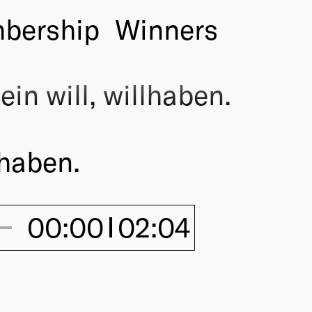
bership
Winners
n will, willhaben.
lhaben.
00:00
02:04