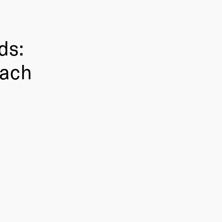
ds:
bach