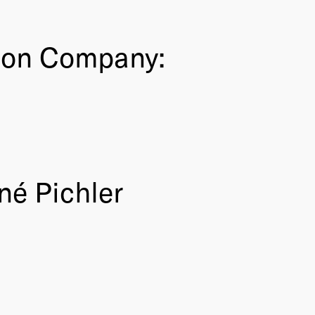
ion Company:
né Pichler