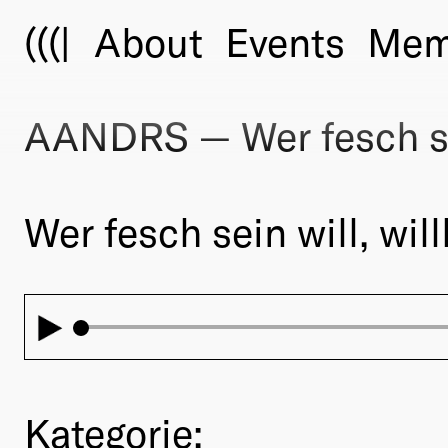
(((|
About
Events
Mem
AANDRS — Wer fesch sei
Wer fesch sein will, wil
Kategorie: