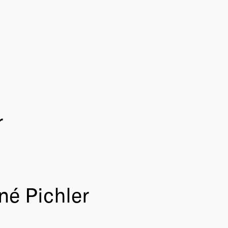
r
né Pichler