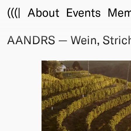
(((|
About
Events
Mem
AANDRS — Wein, Strich