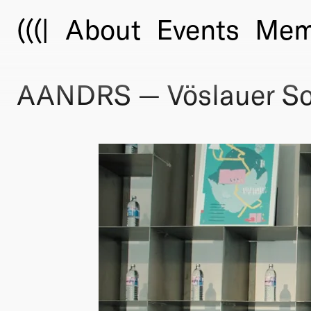
(((|
About
Events
Mem
AANDRS — Vöslauer Son