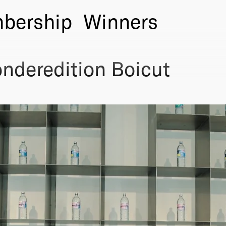
bership
Winners
deredition Boicut