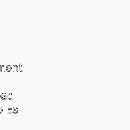
ement
oad
o Es