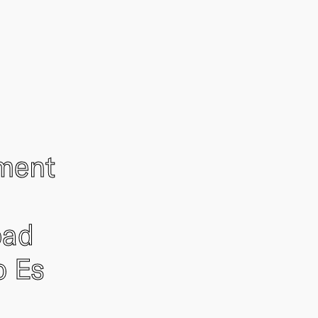
ement
oad
o Es