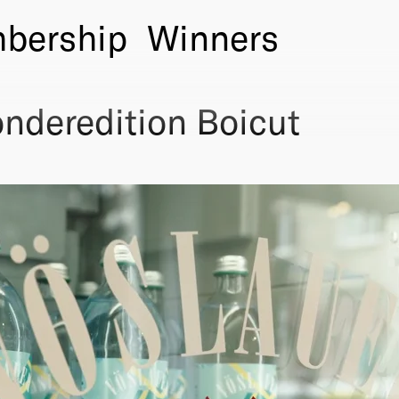
bership
Winners
deredition Boicut