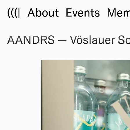
(((|
About
Events
Mem
AANDRS — Vöslauer Son