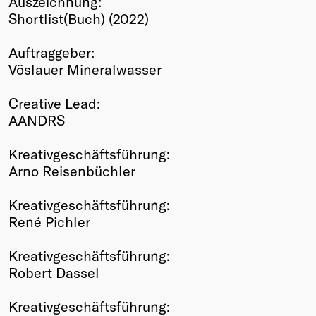
Auszeichnung:
Shortlist(Buch) (2022)
Winners
2026
Auftraggeber:
Past
Vöslauer Mineralwasser
Annual
Creative Lead:
AANDRS
Kreativgeschäftsführung:
Arno Reisenbüchler
Kreativgeschäftsführung:
René Pichler
Kreativgeschäftsführung:
Robert Dassel
Kreativgeschäftsführung: