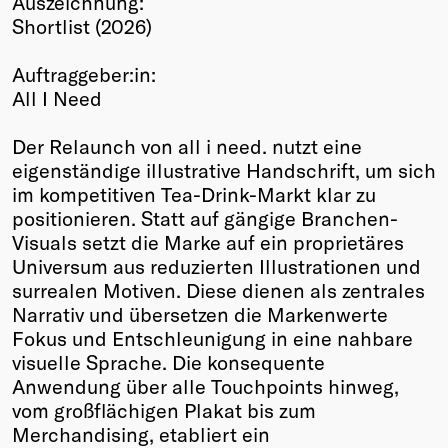
Auszeichnung:
Shortlist (2026)
Winners
2026
Auftraggeber:in:
Past
All I Need
Annual
Der Relaunch von all i need. nutzt eine
eigenständige illustrative Handschrift, um sich
im kompetitiven Tea-Drink-Markt klar zu
positionieren. Statt auf gängige Branchen-
Visuals setzt die Marke auf ein proprietäres
Universum aus reduzierten Illustrationen und
surrealen Motiven. Diese dienen als zentrales
Narrativ und übersetzen die Markenwerte
Fokus und Entschleunigung in eine nahbare
visuelle Sprache. Die konsequente
Anwendung über alle Touchpoints hinweg,
vom großflächigen Plakat bis zum
Merchandising, etabliert ein