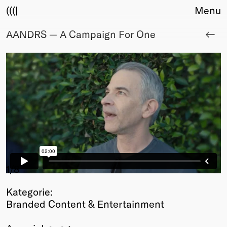
(((|
Menu
AANDRS — A Campaign For One
About
Club
Award
Sponsors
Fair Work
TBD
Events
Upcoming
Past
Membership
1
/8
Info
Kategorie:
Members
Branded Content & Entertainment
Young Creatives
Friends of Creativity