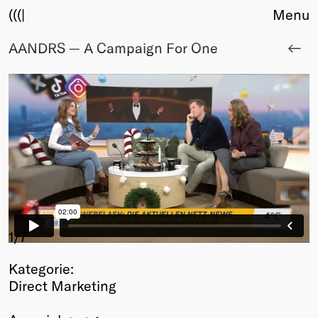
(((|
Menu
AANDRS — A Campaign For One
About
Club
Award
Sponsors
Fair Work
TBD
Events
Upcoming
Past
Membership
1
/7
Info
Kategorie:
Members
Direct Marketing
Young Creatives
Friends of Creativity