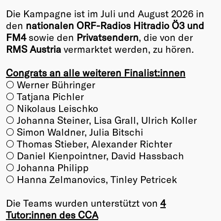
Die Kampagne ist im Juli und August 2026 in
Winners
den
nationalen ORF-Radios Hitradio Ö3 und
2026
FM4
sowie den
Privatsendern
, die von der
Past
RMS Austria
vermarktet werden, zu hören.
Annual
Congrats an alle weiteren Finalist:innen
○ Werner Bühringer
○ Tatjana Pichler
○ Nikolaus Leischko
○ Johanna Steiner, Lisa Grall, Ulrich Koller
○ Simon Waldner, Julia Bitschi
○ Thomas Stieber, Alexander Richter
○ Daniel Kienpointner, David Hassbach
○ Johanna Philipp
○ Hanna Zelmanovics, Tinley Petricek
Die Teams wurden unterstützt von
4
Tutor:innen des CCA