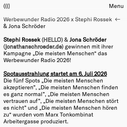
(((|
Menu
Werbewunder Radio 2026 x Stephi Rossek
About
& Jona Schröder
Club
Award
Stephi Rossek
(
HELLO
) &
Jona Schröder
Sponsors
(
jonathanschroeder.de
) gewinnen mit ihrer
Fair Work
Kampagne „Die meisten Menschen“ das
TBD
Werbewunder Radio 2026!
Events
Spotausstrahlung startet am 6. Juli 2026
Upcoming
Die fünf Spots „Die meisten Menschen
Past
akzeptieren”, „Die meisten Menschen finden
es ganz normal”, „Die meisten Menschen
Membership
vertrauen auf”, „Die meisten Menschen stört
Info
es nicht” und „Die meisten Menschen hören
Members
zu“ wurden vom Marx Tonkombinat
Young Creatives
Arbeitergasse produziert.
Friends of Creativity