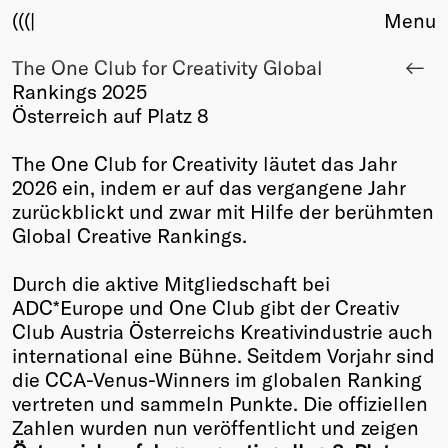
(((|
Menu
The One Club for Creativity Global
About
Rankings 2025
Club
Österreich auf Platz 8
Award
Sponsors
The One Club for Creativity läutet das Jahr
Fair Work
2026 ein, indem er auf das vergangene Jahr
TBD
zurückblickt und zwar mit Hilfe der berühmten
Global Creative Rankings.
Events
Upcoming
Durch die aktive Mitgliedschaft bei
Past
ADC*Europe und One Club gibt der Creativ
Club Austria Österreichs Kreativindustrie auch
Membership
international eine Bühne. Seitdem Vorjahr sind
Info
die CCA-Venus-Winners im globalen Ranking
Members
vertreten und sammeln Punkte. Die offiziellen
Young Creatives
Zahlen wurden nun veröffentlicht und zeigen
Friends of Creativity