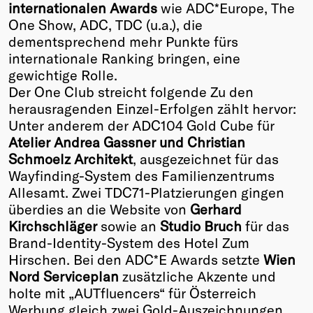
internationalen Awards
wie ADC*Europe, The
One Show, ADC, TDC (u.a.), die
dementsprechend mehr Punkte fürs
internationale Ranking bringen, eine
gewichtige Rolle.
Der One Club streicht folgende Zu den
herausragenden Einzel-Erfolgen zählt hervor:
Unter anderem der ADC104 Gold Cube für
Atelier Andrea Gassner und Christian
Schmoelz Architekt
, ausgezeichnet für das
Wayfinding-System des Familienzentrums
Allesamt. Zwei TDC71-Platzierungen gingen
überdies an die Website von
Gerhard
Kirchschläger
sowie an
Studio Bruch
für das
Brand-Identity-System des Hotel Zum
Hirschen. Bei den ADC*E Awards setzte
Wien
Nord Serviceplan
zusätzliche Akzente und
holte mit „AUTfluencers“ für Österreich
Werbung gleich zwei Gold-Auszeichnungen.