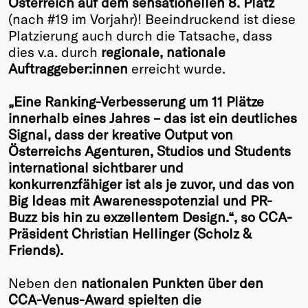
Österreich auf dem sensationellen 8. Platz
(nach #19 im Vorjahr)! Beeindruckend ist diese
Winners
Platzierung auch durch die Tatsache, dass
2026
dies v.a. durch
regionale, nationale
Past
Auftraggeber:innen
erreicht wurde.
Annual
„Eine Ranking-Verbesserung um 11 Plätze
innerhalb eines Jahres – das ist ein deutliches
Signal, dass der kreative Output von
Österreichs Agenturen, Studios und Students
international sichtbarer und
konkurrenzfähiger ist als je zuvor, und das von
Big Ideas mit Awarenesspotenzial und PR-
Buzz bis hin zu exzellentem Design.“, so CCA-
Präsident Christian Hellinger (Scholz &
Friends).
Neben den
nationalen Punkten über den
CCA-Venus-Award spielten die