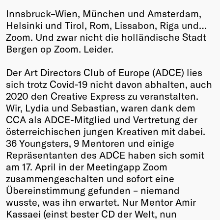
Innsbruck–Wien, München und Amsterdam,
Winners
Helsinki und Tirol, Rom, Lissabon, Riga und…
2026
Zoom. Und zwar nicht die holländische Stadt
Past
Bergen op Zoom. Leider.
Annual
Der Art Directors Club of Europe (ADCE) lies
sich trotz Covid-19 nicht davon abhalten, auch
2020 den Creative Express zu veranstalten.
Wir, Lydia und Sebastian, waren dank dem
CCA als ADCE-Mitglied und Vertretung der
österreichischen jungen Kreativen mit dabei.
36 Youngsters, 9 Mentoren und einige
Repräsentanten des ADCE haben sich somit
am 17. April in der Meetingapp Zoom
zusammengeschalten und sofort eine
Übereinstimmung gefunden – niemand
wusste, was ihn erwartet. Nur Mentor Amir
Kassaei (einst bester CD der Welt, nun