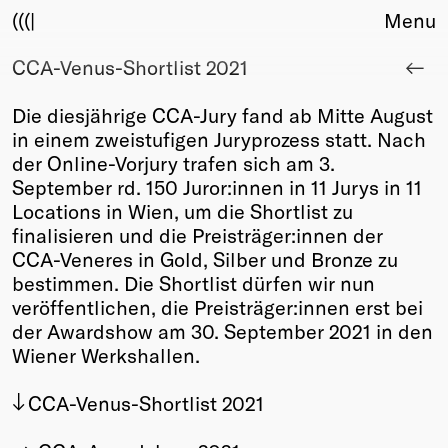
(((|
Menu
CCA-Venus-Shortlist 2021
About
Club
Die diesjährige CCA-Jury fand ab Mitte August
Award
in einem zweistufigen Juryprozess statt. Nach
Sponsors
der Online-Vorjury trafen sich am 3.
Fair Work
September rd. 150 Juror:innen in 11 Jurys in 11
TBD
Locations in Wien, um die Shortlist zu
finalisieren und die Preisträger:innen der
Events
CCA-Veneres in Gold, Silber und Bronze zu
Upcoming
bestimmen. Die Shortlist dürfen wir nun
Past
veröffentlichen, die Preisträger:innen erst bei
der Awardshow am 30. September 2021 in den
Membership
Wiener Werkshallen.
Info
Members
CCA-Venus-Shortlist 2021
Young Creatives
Friends of Creativity